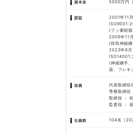
5000万円
2001年
ISO9001
(フッ素樹
2006年11
(排気伸縮
2023年
ISO1400
(伸縮継手
器、フレキ
代表取締役社
専務取締役 
取締役 ：
監査役 ： 
104名（2