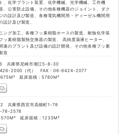
ト、化学プラント装置、化学機械、光学機械、工作機
器、公害防止設備、その他各種機器のジョイント、ダク
ジの設計及び製造、各種電気機関用・ディーゼル機関用
の設計及び製造、
ニング加工、各種フッ素樹脂ホースの製造、耐蝕化学装
フッ素樹脂製熱交換器の製造、 高純度薬液ヒーター、
関連のプラント及び設備の設計開発、その他各種フッ素
製造
76 兵庫県尼崎市潮江5-8-30
-6426-2000（代） FAX : 06-6424-2077
675M² 延床面積：5780M²
202 兵庫県西宮市高畑町1-78
8-78-2578
570M² 延床面積：1233M²