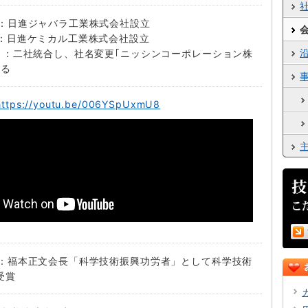
4月：日進ジャバラ工業株式会社設立
4月：日進ケミカル工業株式会社設立
10月：二社統合し、社名変更｢ニッシンコーポレーション株
する
https://youtu.be/006YSpUxmU8
4月：福本正文会長「科学技術振興功労者」として科学技術
受賞