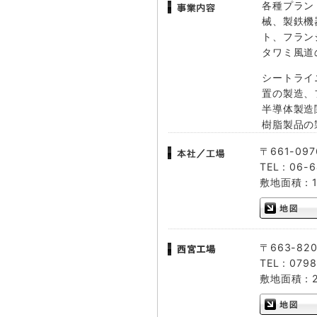
各種プラン
械、製鉄機
ト、フラン
タワミ風道
シートライ
置の製造、
半導体製造
樹脂製品の
〒661-09
TEL : 06
敷地面積：1
〒663-8
TEL : 079
敷地面積：2