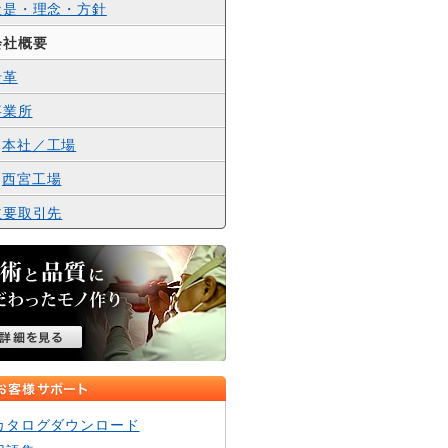
社是・理念・方針
会社概要
沿革
事業所
本社／工場
西宮工場
主要取引先
カタログダウンロード