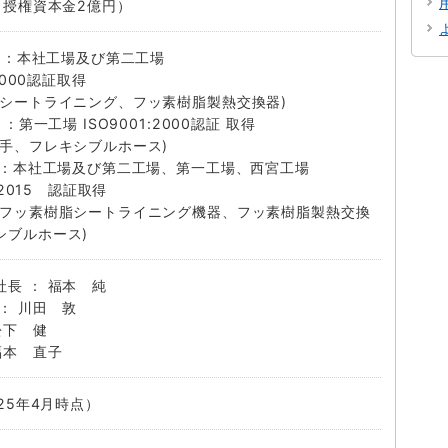
（授権資本金2億円）
11月：本社工場及び第二工場
:2000認証取得
脂シートライニング、フッ素樹脂製熱交換器)
月：第一工場 ISO9001:2000認証 取得
継手、フレキシブルホース)
8月：本社工場及び第二工場、第一工場、西宮工場
1:2015 認証取得
、フッ素樹脂シートライニング機器、フッ素樹脂製熱交換
シブルホース)
長 ： 福本 純
： 川田 敦
 松下 健
福本 直子
025年4月時点）