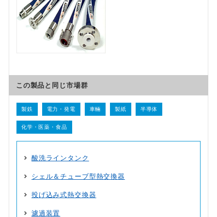
この製品と同じ市場群
製鉄
電力・発電
車輛
製紙
半導体
化学・医薬・食品
酸洗ラインタンク
シェル＆チューブ型熱交換器
投げ込み式熱交換器
濾過装置